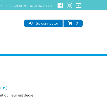
CE RESERVATION :
04 91 04 20 20
Se connecter
0
ans).
t qui leur est dédié.