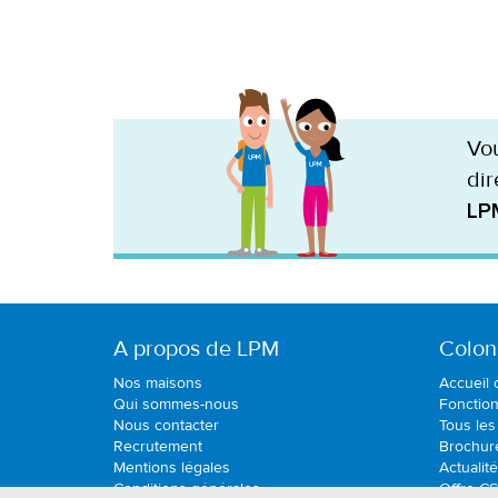
Vou
dir
LP
A propos de LPM
Colon
Nos maisons
Accueil 
Qui sommes-nous
Fonctio
Nous contacter
Tous les
Recrutement
Brochur
Mentions légales
Actualité
Conditions générales
Offre C