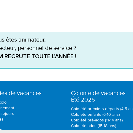
s êtes animateur,
ecteur, personnel de service ?
M RECRUTE TOUTE L’ANNÉE !
ies de vacances
Colonie de vacances
Été 2026
colo
nnement
Colo été premiers départs (4-5 an
 séjours
Colo été enfants (6-10 ans)
es
Colo été pré-ados (11-14 ans)
Colo été ados (15-18 ans)
SE