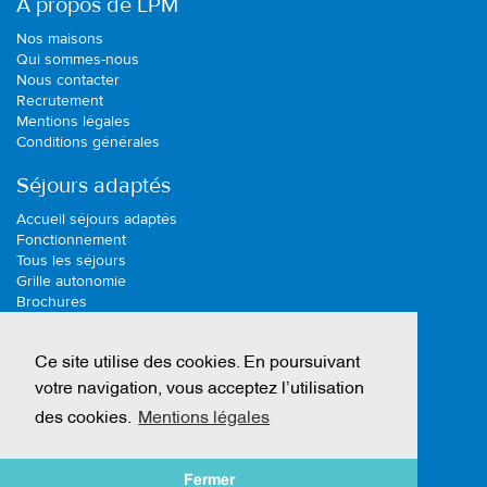
A propos de LPM
Nos maisons
Qui sommes-nous
Nous contacter
Recrutement
Mentions légales
Conditions générales
Séjours adaptés
Accueil séjours adaptés
Fonctionnement
Tous les séjours
Grille autonomie
Brochures
Actualité
Séjours adaptés
Ce site utilise des cookies. En poursuivant
Été 2026
votre navigation, vous acceptez l’utilisation
des cookies.
Mentions légales
Séjours adaptés été autonomie A
Séjours adaptés été autonomie B
Séjours adaptés été autonomie C
Fermer