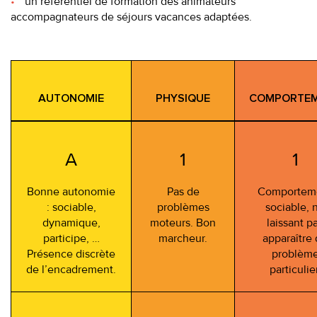
un référentiel de formation des animateurs
accompagnateurs de séjours vacances adaptées.
AUTONOMIE
PHYSIQUE
COMPORTE
A
1
1
Bonne autonomie
Pas de
Comportem
: sociable,
problèmes
sociable, 
dynamique,
moteurs. Bon
laissant p
participe, …
marcheur.
apparaître
Présence discrète
problèm
de l’encadrement.
particulier