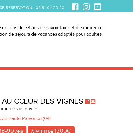
CE RESERVATION :
04 91 04 20 20
e de plus de 33 ans de savoir-faire et d'expérience
ation de séjours de vacances adaptés pour adultes.
 AU CŒUR DES VIGNES
thme de vos envies
s de Haute Provence (04)
18-99
1300€
ANS
À PARTIR DE