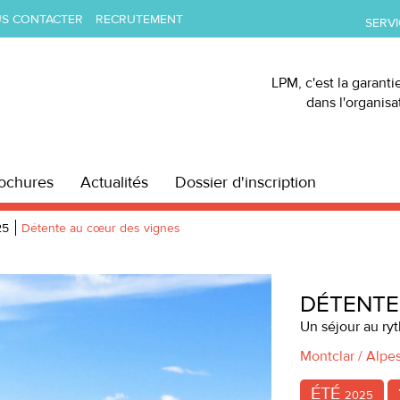
S CONTACTER
RECRUTEMENT
SERVI
LPM, c'est la garanti
dans l'organis
ochures
Actualités
Dossier d'inscription
25
Détente au cœur des vignes
Suivante
DÉTENTE
Un séjour au ry
Montclar / Alpe
ÉTÉ
2025