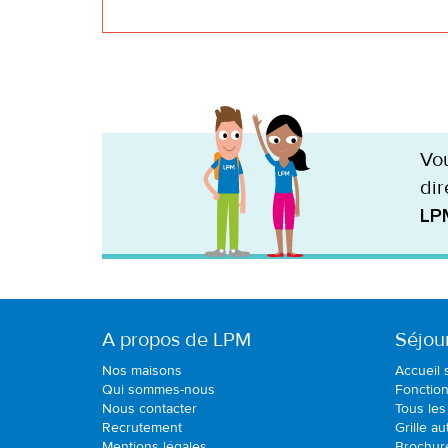
Vou
dir
LP
A propos de LPM
Séjou
Nos maisons
Accueil 
Qui sommes-nous
Fonctio
Nous contacter
Tous les
Recrutement
Grille a
Mentions légales
Brochur