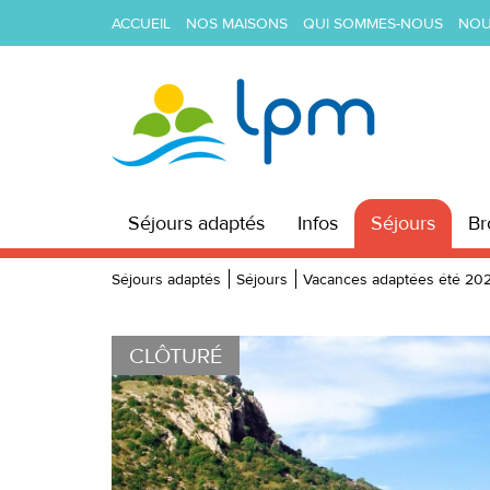
ACCUEIL
NOS MAISONS
QUI SOMMES-NOUS
NOU
Séjours adaptés
Infos
Séjours
Br
Séjours adaptés
Séjours
Vacances adaptées été 20
Précédente
CLÔTURÉ