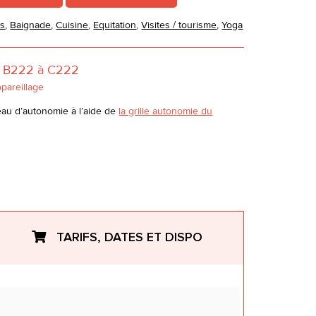
es
,
Baignade
,
Cuisine
,
Equitation
,
Visites / tourisme
,
Yoga
e B222 à C222
ppareillage
eau d’autonomie à l’aide de
la grille autonomie du
TARIFS, DATES ET DISPO