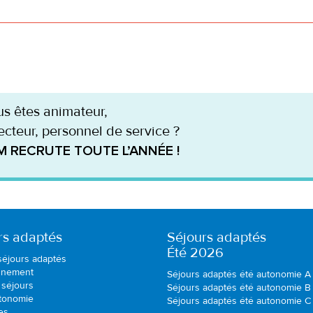
s êtes animateur,
ecteur, personnel de service ?
M RECRUTE TOUTE L’ANNÉE !
rs adaptés
Séjours adaptés
Été 2026
séjours adaptés
nnement
Séjours adaptés été autonomie A
 séjours
Séjours adaptés été autonomie B
utonomie
Séjours adaptés été autonomie C
es