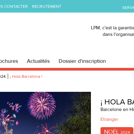
S CONTACTER
RECRUTEMENT
SERVI
LPM, c'est la garanti
dans l'organis
ochures
Actualités
Dossier d'inscription
024
¡ Hola Barcelona !
Suivante
¡ HOLA 
Barcelone en Hi
Etranger
NOËL
2024