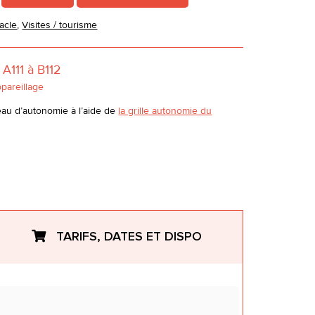
acle
,
Visites / tourisme
A111 à B112
ppareillage
eau d’autonomie à l’aide de
la grille autonomie du
TARIFS, DATES ET DISPO