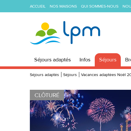
ACCUEIL
NOS MAISONS
QUI SOMMES-NOUS
NOU
Séjours adaptés
Infos
Séjours
Br
Séjours adaptés
Séjours
Vacances adaptées Noël 2
Précédente
CLÔTURÉ