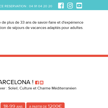
CE RESERVATION :
04 91 04 20 20
e de plus de 33 ans de savoir-faire et d'expérience
ation de séjours de vacances adaptés pour adultes.
BARCELONA !
ver : Soleil, Culture et Charme Méditerranéen
18-99
1200€
ANS
À PARTIR DE