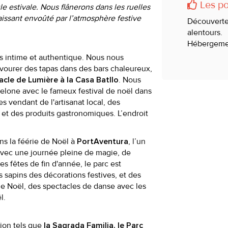
Les poi
ule estivale. Nous flânerons dans les ruelles
laissant envoûté par l’atmosphère festive
Découverte
alentours.
Hébergement
us intime et authentique. Nous nous
avourer des tapas dans des bars chaleureux,
. Nous
cle de Lumière à la Casa Batllo
celone avec le fameux festival de noël dans
s vendant de l'artisanat local, des
, et des produits gastronomiques. L’endroit
s la féérie de Noël à
, l’un
PortAventura
 avec une journée pleine de magie, de
es fêtes de fin d'année, le parc est
sapins des décorations festives, et des
 Noël, des spectacles de danse avec les
l.
ion tels que
la Sagrada Familia, le Parc