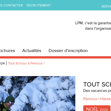
S CONTACTER
RECRUTEMENT
SERVI
LPM, c'est la garanti
dans l'organis
ochures
Actualités
Dossier d'inscription
024
Tout Schuss à Pelvoux !
Suivante
TOUT SC
Des vacances po
Pelvoux / Haute
NOËL
2024