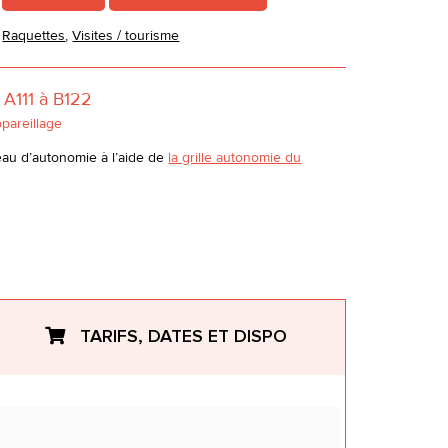
,
Raquettes
,
Visites / tourisme
A111 à B122
ppareillage
eau d’autonomie à l’aide de
la grille autonomie du
TARIFS, DATES ET DISPO