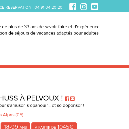
CE RESERVATION :
04 91 04 20 20
e de plus de 33 ans de savoir-faire et d'expérience
ation de séjours de vacances adaptés pour adultes.
HUSS À PELVOUX !
ur s’amuser, s’épanouir… et se dépenser !
s Alpes (05)
18-99
1045€
ANS
À PARTIR DE