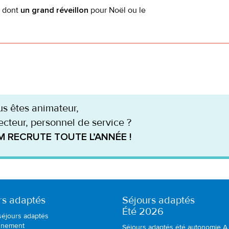
, dont
pour Noël ou le
un grand réveillon
s êtes animateur,
ecteur, personnel de service ?
M RECRUTE TOUTE L’ANNÉE !
rs adaptés
Séjours adaptés
Été 2026
séjours adaptés
nnement
Séjours adaptés été autonomie A