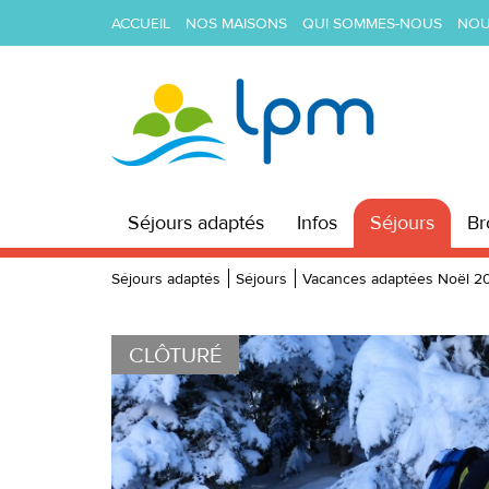
ACCUEIL
NOS MAISONS
QUI SOMMES-NOUS
NOU
Séjours adaptés
Infos
Séjours
Br
Séjours adaptés
Séjours
Vacances adaptées Noël 2
Précédente
CLÔTURÉ