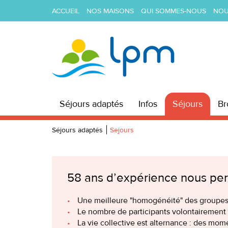
ACCUEIL
NOS MAISONS
QUI SOMMES-NOUS
NOU
Séjours adaptés
Infos
Séjours
Br
Séjours adaptés
Sejours
58 ans d’expérience nous per
Une meilleure "homogénéité" des groupes g
Le nombre de participants volontairement li
La vie collective est alternance : des mom