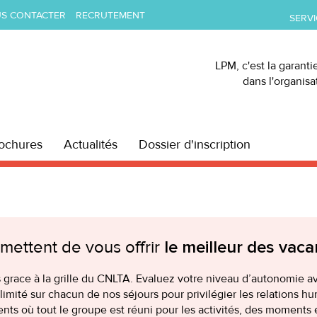
S CONTACTER
RECRUTEMENT
SERVI
LPM, c'est la garanti
dans l'organis
ochures
Actualités
Dossier d'inscription
mettent de vous offrir
le meilleur des vac
race à la grille du CNLTA. Evaluez votre niveau d’autonomie ava
mité sur chacun de nos séjours pour privilégier les relations hum
ents où tout le groupe est réuni pour les activités, des moments 