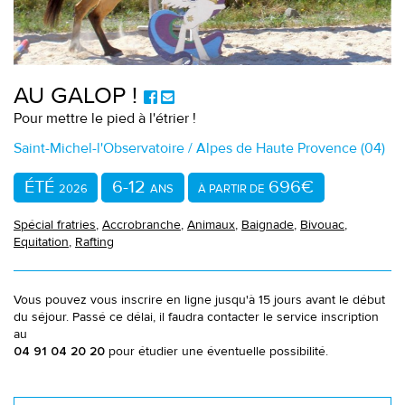
AU GALOP !
Pour mettre le pied à l'étrier !
Saint-Michel-l'Observatoire / Alpes de Haute Provence (04)
ÉTÉ
6-12
696€
2026
ANS
À PARTIR DE
Spécial fratries
,
Accrobranche
,
Animaux
,
Baignade
,
Bivouac
,
Equitation
,
Rafting
Vous pouvez vous inscrire en ligne jusqu'à 15 jours avant le début
du séjour. Passé ce délai, il faudra contacter le service inscription
au
pour étudier une éventuelle possibilité.
04 91 04 20 20