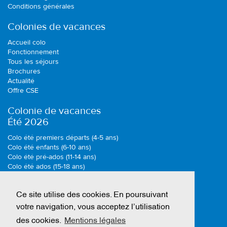
Conditions générales
Colonies de vacances
Accueil colo
Fonctionnement
Tous les séjours
Brochures
Actualité
Offre CSE
Colonie de vacances
Été 2026
Colo été premiers départs (4-5 ans)
Colo été enfants (6-10 ans)
Colo été pré-ados (11-14 ans)
Colo été ados (15-18 ans)
Colonie de vacances
Ce site utilise des cookies. En poursuivant
Toussaint 2026
votre navigation, vous acceptez l’utilisation
Colo toussaint premiers départs (4-5 ans)
des cookies.
Mentions légales
Colo toussaint enfants (6-10 ans)