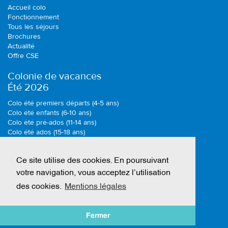
Accueil colo
Fonctionnement
Tous les séjours
Brochures
Actualité
Offre CSE
Colonie de vacances
Été 2026
Colo été premiers départs (4-5 ans)
Colo été enfants (6-10 ans)
Colo été pré-ados (11-14 ans)
Colo été ados (15-18 ans)
Colonie de vacances
Ce site utilise des cookies. En poursuivant
Toussaint 2026
votre navigation, vous acceptez l’utilisation
Colo toussaint premiers départs (4-5 ans)
des cookies.
Mentions légales
Colo toussaint enfants (6-10 ans)
Colo toussaint pré-ados (11-14 ans)
Colo toussaint ados (15-18 ans)
Fermer