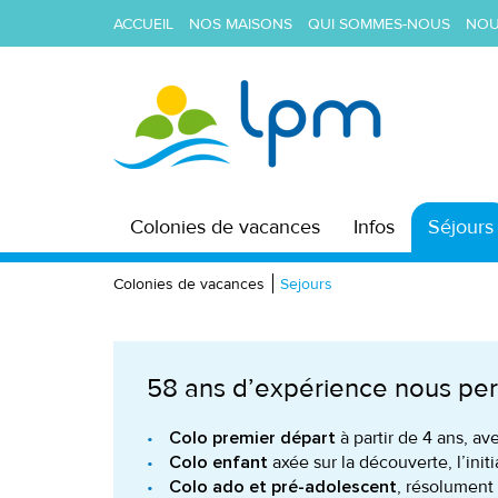
ACCUEIL
NOS MAISONS
QUI SOMMES-NOUS
NOU
Colonies de vacances
Infos
Séjours
Colonies de vacances
Sejours
58 ans d’expérience nous perm
à partir de 4 ans, a
Colo premier départ
axée sur la découverte, l’init
Colo enfant
, résolument 
Colo ado et pré-adolescent