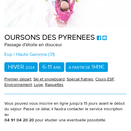
OURSONS DES PYRENEES
Passage d'étoile en douceur
Eup / Haute Garonne (31)
HIVER
6-11
941€
2024
ANS
À PARTIR DE
Premier départ
,
Ski et snowboard
,
Spécial fratries
,
Cours ESF
,
Environnement
,
Luge
,
Raquettes
Vous pouvez vous inscrire en ligne jusqu'à 15 jours avant le début
du séjour. Passé ce délai, il faudra contacter le service inscription
au
pour étudier une éventuelle possibilité.
04 91 04 20 20