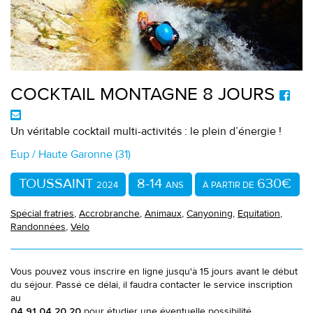
COCKTAIL MONTAGNE 8 JOURS
Un véritable cocktail multi-activités : le plein d’énergie !
Eup / Haute Garonne (31)
TOUSSAINT
8-14
630€
2024
ANS
À PARTIR DE
Spécial fratries
,
Accrobranche
,
Animaux
,
Canyoning
,
Equitation
,
Randonnées
,
Vélo
Vous pouvez vous inscrire en ligne jusqu'à 15 jours avant le début
du séjour. Passé ce délai, il faudra contacter le service inscription
au
pour étudier une éventuelle possibilité.
04 91 04 20 20