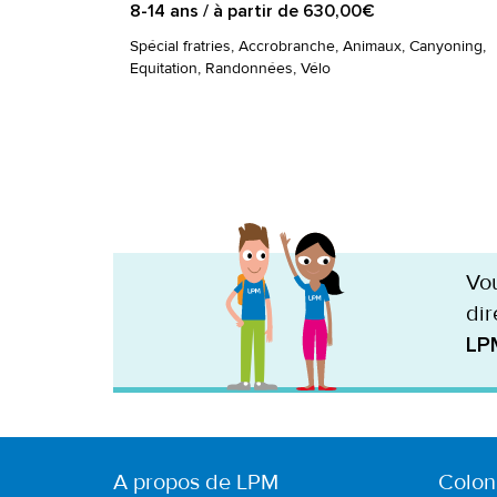
8-14 ans / à partir de 630,00€
Spécial fratries, Accrobranche, Animaux, Canyoning,
Equitation, Randonnées, Vélo
Vou
dir
LP
A propos de LPM
Colon